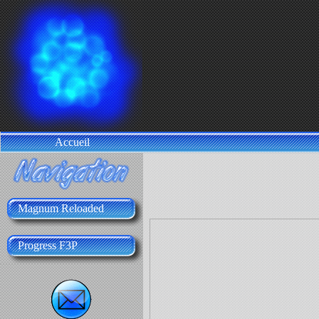
Accueil
Magnum Reloaded
Progress F3P