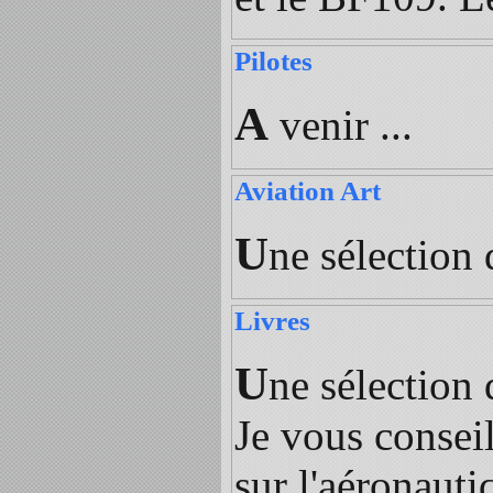
Pilotes
A
venir ...
Aviation Art
U
ne sélection d
Livres
U
ne sélection 
Je vous conseil
sur l'aéronauti