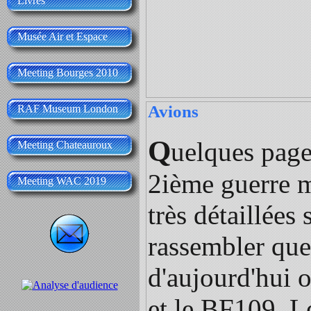
Livres
Musée Air et Espace
Meeting Bourges 2010
Avions
RAF Museum London
Q
uelques page
Meeting Chateauroux
2ième guerre mo
Meeting WAC 2019
très détaillées
rassembler que
d'aujourd'hui 
et le BF109. Le