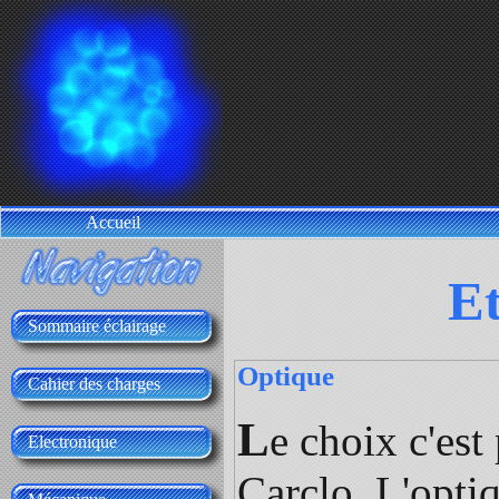
Accueil
Et
Sommaire éclairage
Optique
Cahier des charges
L
e choix c'est
Electronique
Carclo. L'opti