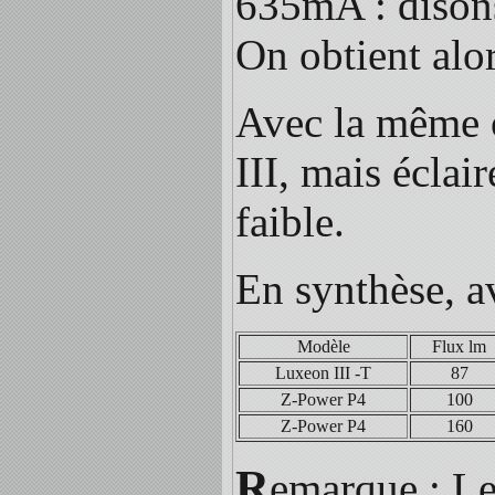
635mA : dison
On obtient alo
Avec la même o
III, mais écla
faible.
En synthèse, a
Modèle
Flux lm
Luxeon III -T
87
Z-Power P4
100
Z-Power P4
160
R
emarque : Le