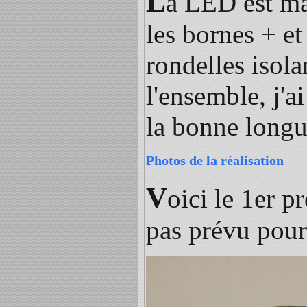
L
a LED est mai
les bornes + et 
rondelles isola
l'ensemble, j'a
la bonne longue
Photos de la réalisation
V
oici le 1er p
pas prévu pour 