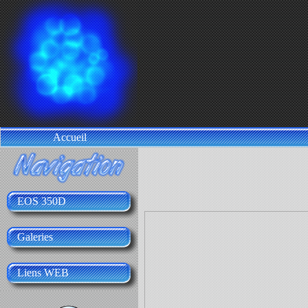
Accueil
EOS 350D
Galeries
Liens WEB