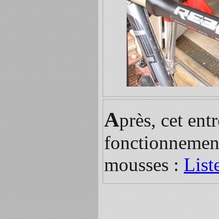
A
près, cet ent
fonctionnement.
mousses :
List