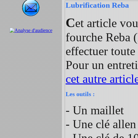
Lubrification Reba
C
et article vo
fourche Reba (
effectuer toute
Pour un entret
cet autre articl
Les outils :
- Un maillet
- Une clé alle
- Une clé de 