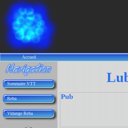
Accueil
Lub
Sommaire VTT
Pub
Reba
Vidange Reba