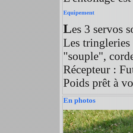
Equipement
L
es 3 servos 
Les tringleries
"souple", cord
Récepteur : F
Poids prêt à vo
En photos