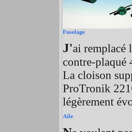
Fuselage
J'
ai remplacé 
contre-plaqué 4
La cloison supp
ProTronik 2210
légèrement évo
Aile