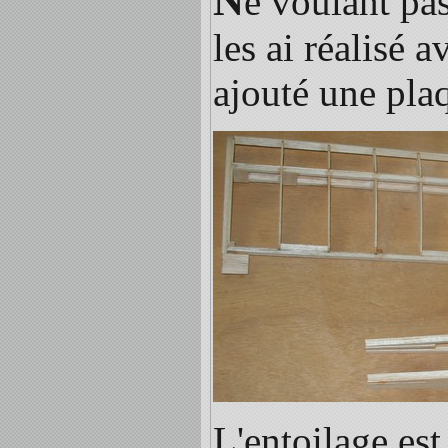
N
e voulant pas
les ai réalisé a
ajouté une pl
L'entoilage est