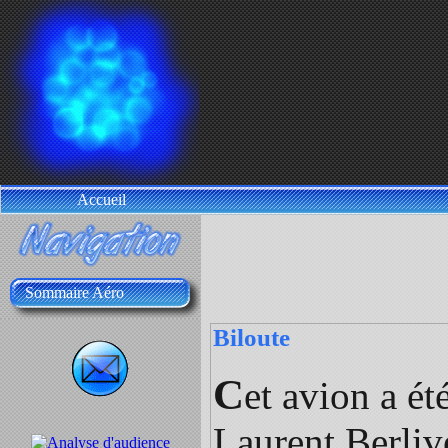
Accueil
Sommaire Aéro
Biloute
C
et avion a ét
Laurent Berlive