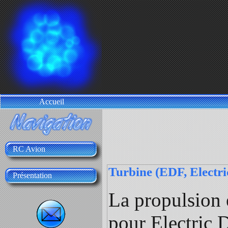
Accueil
RC Avion
Turbine (EDF, Electr
Présentation
La propulsion e
pour Electric 