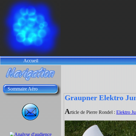
Accueil
Sommaire Aéro
Graupner Elektro Jun
A
rticle de Pierre Rondel :
Elektro Ju