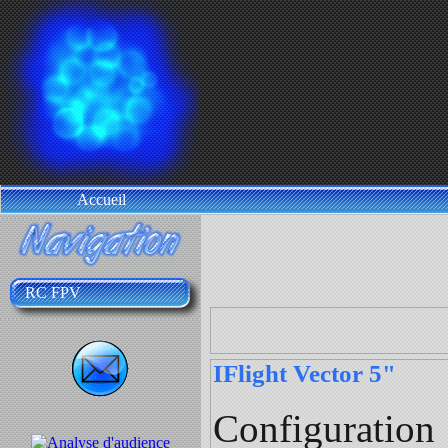
Accueil
RC FPV
IFlight Vector 5"
Configuration 