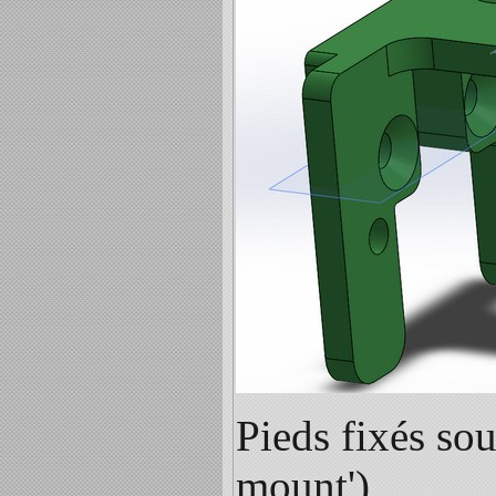
Pieds fixés so
mount')