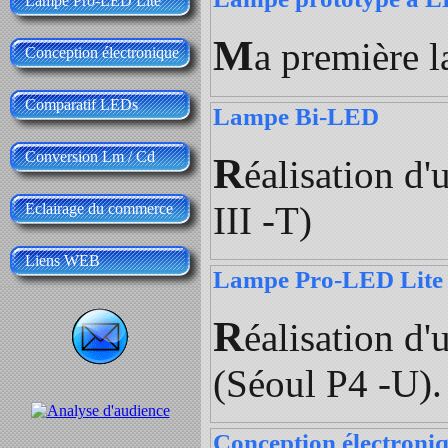
Lampe Pro-LED Lite
M
a première 
Conception électronique
Comparatif LEDs
Lampe Bi-LED
Conversion Lm / Cd
R
éalisation d
III -T)
Eclairage du commerce
Liens WEB
Lampe Pro-LED Lite
R
éalisation d
(Séoul P4 -U).
Conception électroni