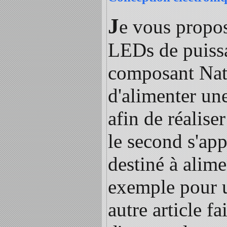
J
e vous propos
LEDs de puissa
composant Nat
d'alimenter un
afin de réalise
le second s'ap
destiné à alim
exemple pour u
autre article fa