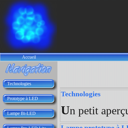
Accueil
Technologies
Technologies
Prototype à LED
U
n petit aperç
Lampe Bi-LED
Lampe prototype à 