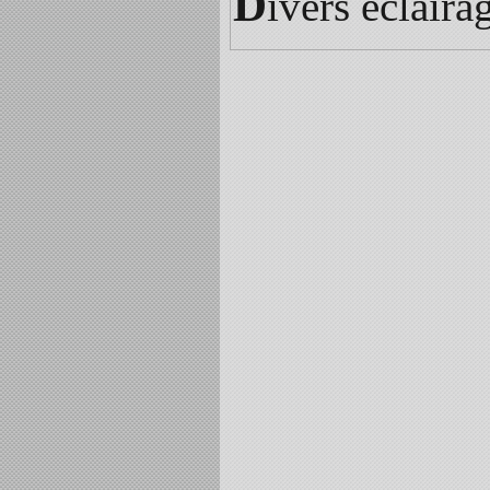
D
ivers éclaira