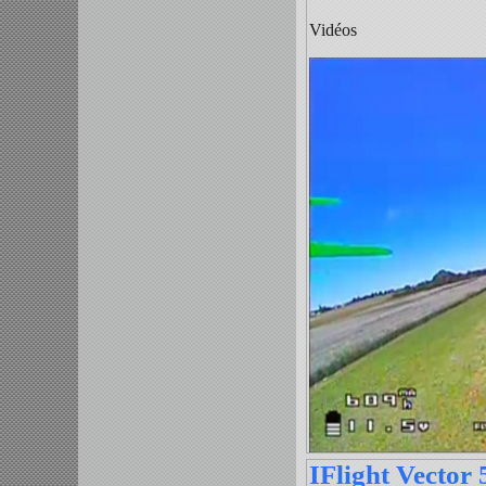
Vidéos
IFlight Vector 