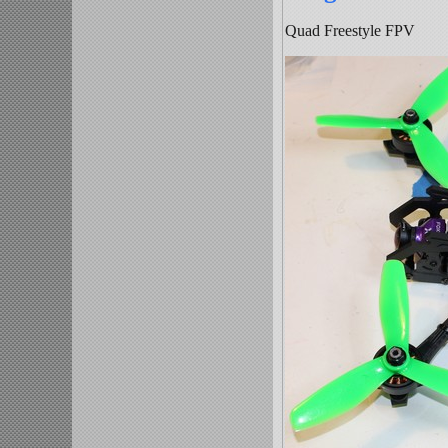
Quad Freestyle FPV