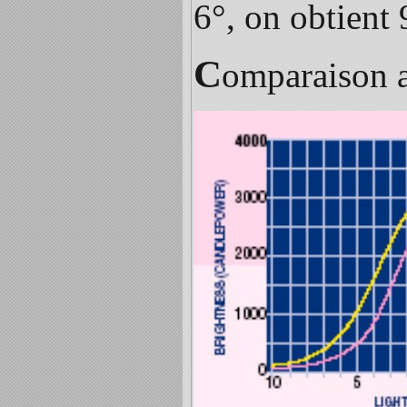
6°, on obtient 
C
omparaison a