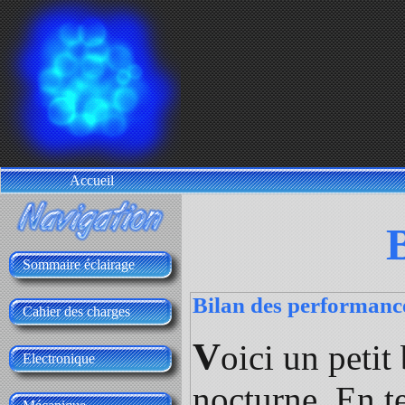
Accueil
Sommaire éclairage
Bilan des performanc
Cahier des charges
V
oici un petit
Electronique
nocturne. En te