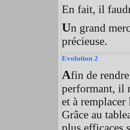
En fait, il fau
U
n grand merc
précieuse.
Evolution 2
A
fin de rendr
performant, il 
et à remplacer
Grâce au table
plus efficace