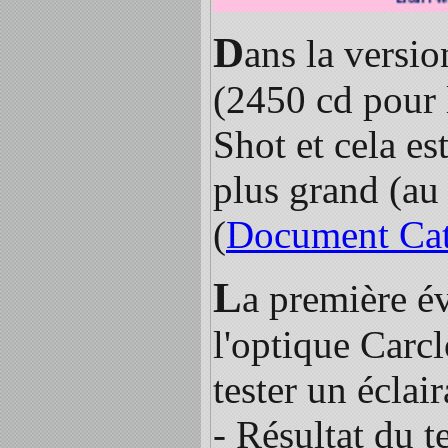
D
ans la versio
(2450 cd pour 
Shot et cela es
plus grand (au
(
Document Cat
L
a première é
l'optique Carc
tester un éclai
- Résultat du t