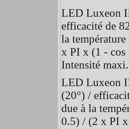
LED Luxeon III
efficacité de 8
la température 
x PI x (1 - cos
Intensité maxi
LED Luxeon II
(20°) / efficac
due à la tempér
0.5) / (2 x PI 