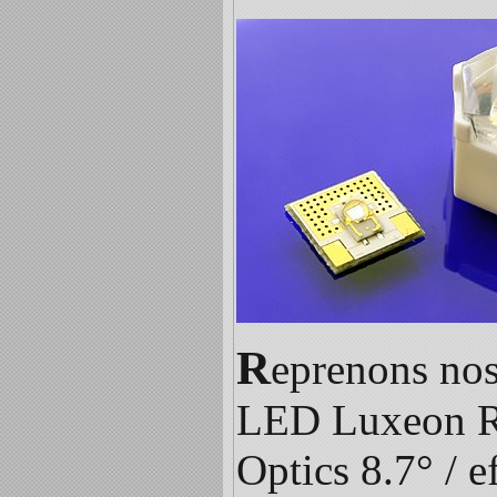
R
eprenons nos 
LED Luxeon Re
Optics 8.7° / e