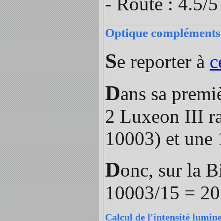
- Route : 4.5/5
Optique compléments 
S
e reporter à
c
D
ans sa premi
2 Luxeon III r
10003) et une 
D
onc, sur la 
10003/15 = 20
Calcul de l'intensité lumin