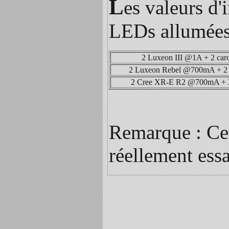
L
es valeurs d'
LEDs allumées 
2 Luxeon III @1A + 2 carc
2 Luxeon Rebel @700mA + 
2 Cree XR-E R2 @700mA + 2
Remarque : Ces
réellement ess