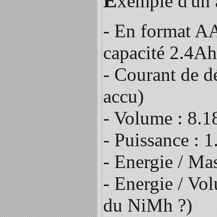
E
xemple d'un
- En format A
capacité 2.4Ah
- Courant de d
accu)
- Volume : 8.
- Puissance :
- Energie / M
- Energie / Vo
du NiMh ?)