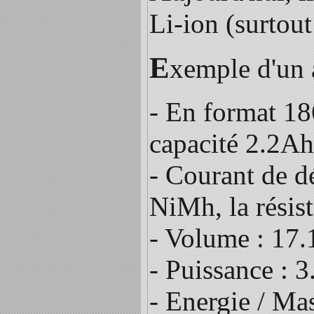
Li-ion (surtout
E
xemple d'un 
- En format 1
capacité 2.2Ah
- Courant de d
NiMh, la résist
- Volume : 17
- Puissance :
- Energie / Ma