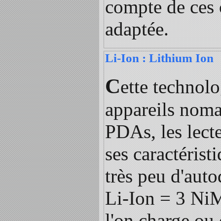
compte de ces 
adaptée.
Li-Ion : Lithium Ion
C
ette technol
appareils nomad
PDAs, les lect
ses caractérist
très peu d'aut
Li-Ion = 3 NiM
l'on charge ou 