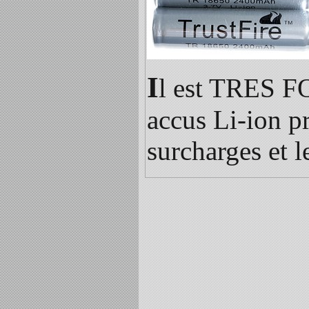
I
l est TRES F
accus Li-ion pr
surcharges et le