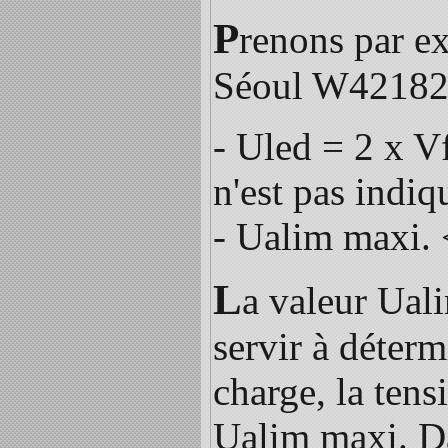
P
renons par ex
Séoul W42182
- Uled = 2 x V
n'est pas indiq
- Ualim maxi.
L
a valeur Uali
servir à déterm
charge, la ten
Ualim maxi. Da