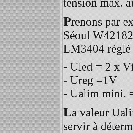
tension max. a
P
renons par ex
Séoul W42182-
LM3404 réglé
- Uled = 2 x V
- Ureg =1V
- Ualim mini. 
L
a valeur Uali
servir à déterm