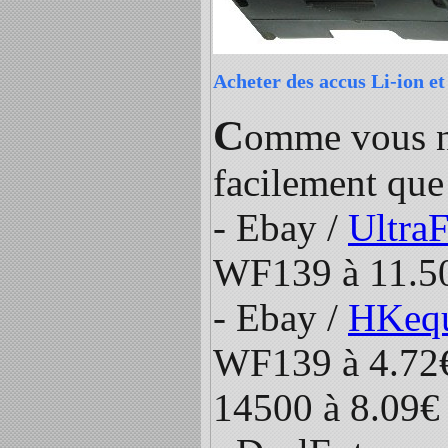
Acheter des accus Li-ion et
C
omme vous ne
facilement que
- Ebay /
Ultra
WF139 à 11.5
- Ebay /
HKeq
WF139 à 4.72
14500 à 8.09€