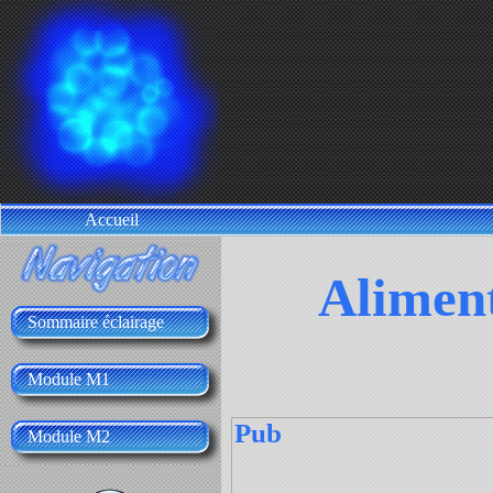
Accueil
Aliment
Sommaire éclairage
Module M1
Pub
Module M2