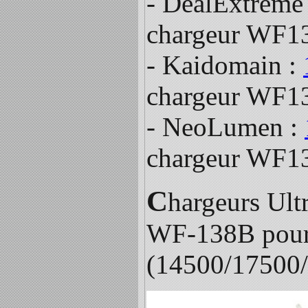
- DealExtreme
chargeur WF13
- Kaidomain :
chargeur WF13
- NeoLumen :
chargeur WF13
C
hargeurs Ult
WF-138B pou
(14500/17500