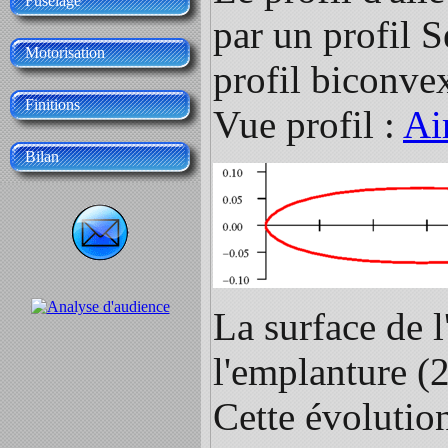
Fuselage
par un profil 
Motorisation
profil biconve
Finitions
Vue profil :
Ai
Bilan
La surface de l
l'emplanture 
Cette évolution