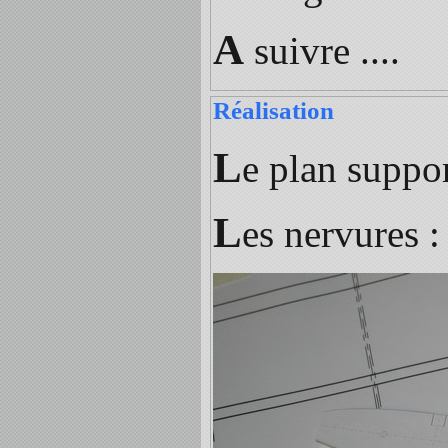
A
suivre ....
Réalisation
L
e plan suppor
L
es nervures 