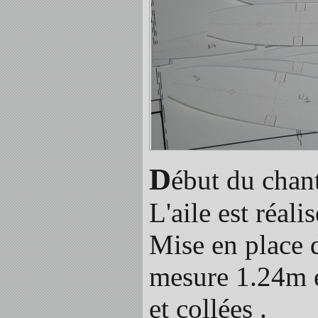
D
ébut du chant
L'aile est réali
Mise en place 
mesure 1.24m et
et collées .