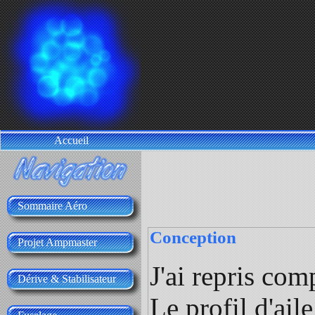
Accueil
Sommaire Aéro
Conception
Projet Ampmaster
J'ai repris com
Dérive & Stabilisateur
Le profil d'ail