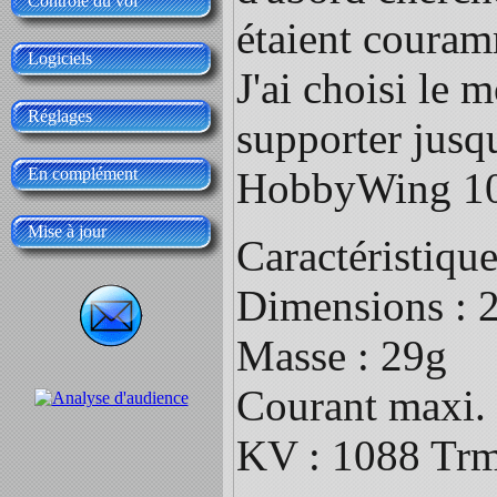
Contrôle du vol
étaient couram
Logiciels
J'ai choisi le 
Réglages
supporter jusqu
HobbyWing 10A
En complément
Mise à jour
Caractéristiqu
Dimensions :
Masse : 29g
Courant maxi.
KV : 1088 Tr