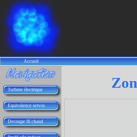
Accueil
Zon
Turbine électrique
Equivalence servos
Decoupe fil chaud