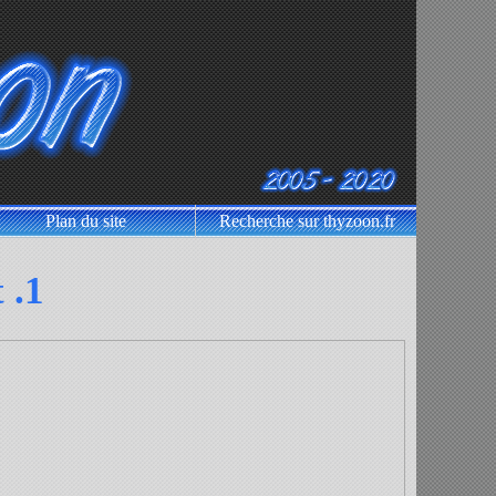
Plan du site
Recherche sur thyzoon.fr
 .1