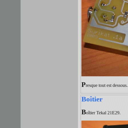
P
resque tout est dessous
Boîtier
B
oîtier Tekal 21E29.