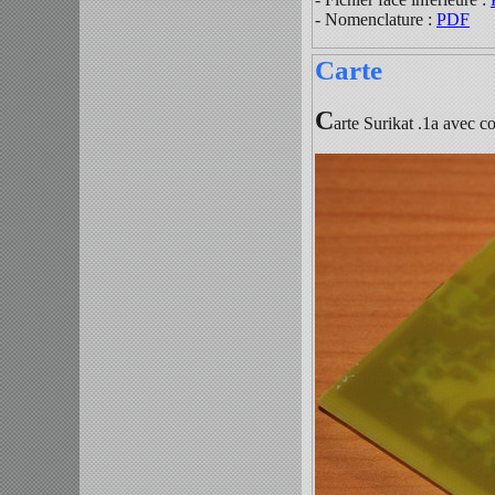
- Nomenclature :
PDF
Carte
C
arte Surikat .1a avec co