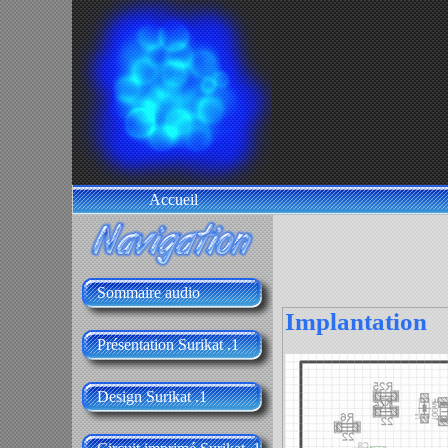
Accueil
Sommaire audio
Implantation
Présentation Surikat .1
Design Surikat .1