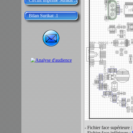
Circuit imprimé Surikat .1
Bilan Surikat .1
- Fichier face supérieure 
- Fichier face inférieure :