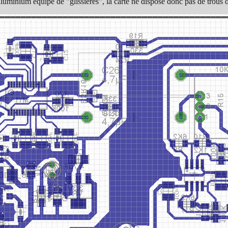
 aluminium équipé de "glissières", la carte ne dispose donc pas de trous d