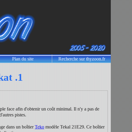
Plan du site
Recherche sur thyzoon.fr
at .1
ple face afin d'obtenir un coût minimal. Il n'y a pas de
'autres pistes.
age dans un boîtier
Teko
modèle Tekal 21E29. Ce boîtier