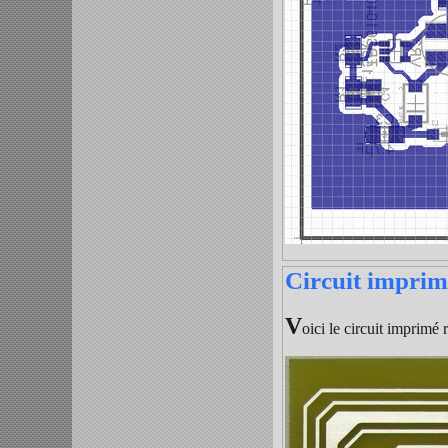
Circuit imprim
V
oici le circuit imprimé 