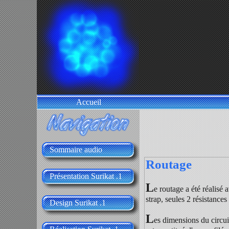
Accueil
Sommaire audio
Routage
Présentation Surikat .1
L
e routage a été réalisé 
strap, seules 2 résistances
Design Surikat .1
L
es dimensions du circu