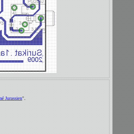
mé Jurassien
".