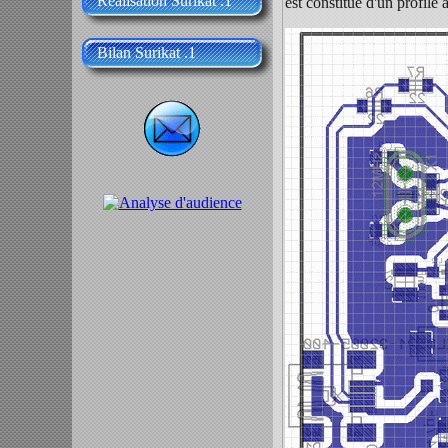
Réalisation Surikat .1
est constitué d'un profilé
Bilan Surikat .1