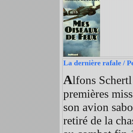
La dernière rafale / 
A
lfons Schert
premières miss
son avion saboté
retiré de la ch