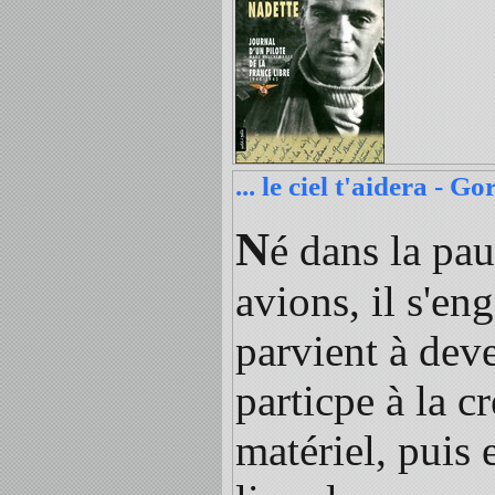
... le ciel t'aidera - G
N
é dans la pa
avions, il s'e
parvient à deve
particpe à la c
matériel, puis 