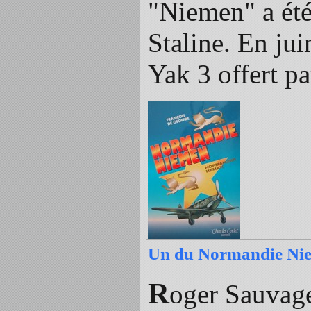
"Niemen" a été
Staline. En jui
Yak 3 offert pa
Un du Normandie Nie
R
oger Sauvage