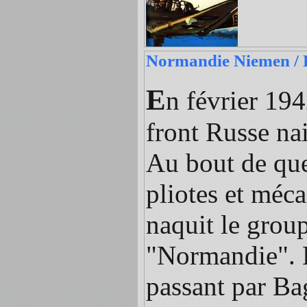
Normandie Niemen / F
E
n février 194
front Russe nai
Au bout de que
pliotes et méca
naquit le grou
"Normandie". E
passant par B