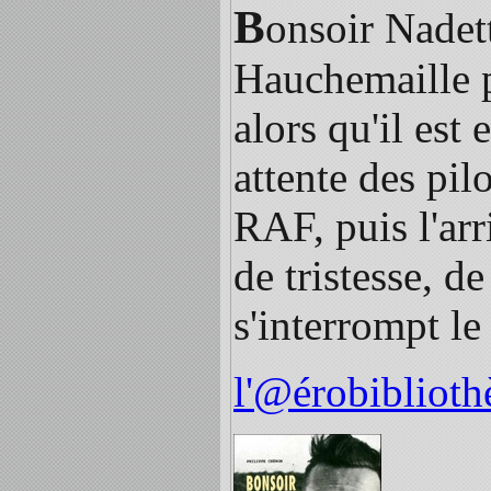
B
onsoir Nadett
Hauchemaille p
alors qu'il est
attente des pil
RAF, puis l'ar
de tristesse, d
s'interrompt le
l'@érobiblioth