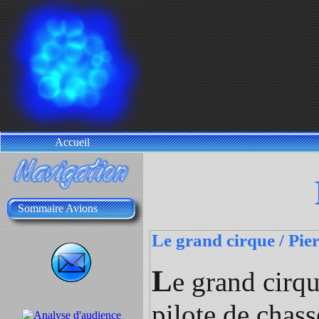
Accueil
Sommaire Avions
Le grand cirque / Pi
L
e grand cirqu
pilote de chas