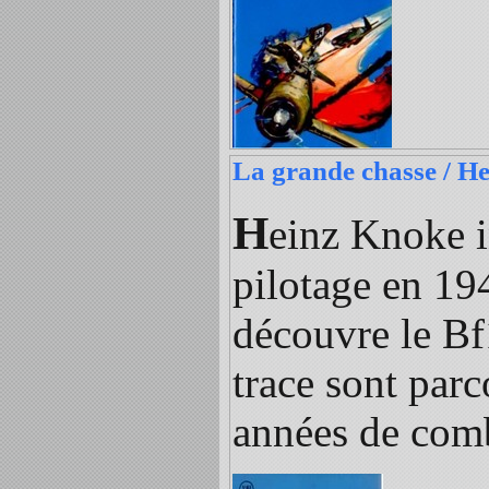
La grande chasse / H
H
einz Knoke in
pilotage en 194
découvre le Bf1
trace sont par
années de com